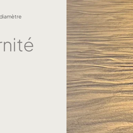
 diamètre
nité