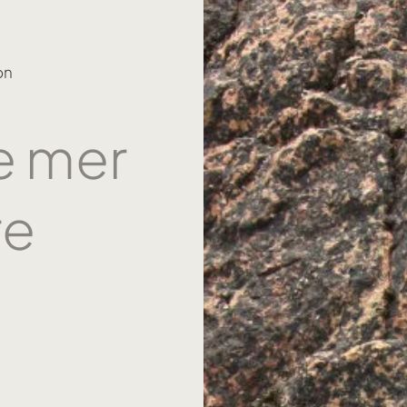
on
 mer
re